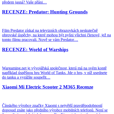
předem jasná? Vaše přáni…
RECENZE: Predator: Hunting Grounds
Film Predator získal na televizních obrazovkách neskutečně
obrovské úspěchy, na které mohou být pyšni všichni členové, jež na
tomto filmu pracovali. Nově se vám Predator…
RECENZE: World of Warships
Wargaming.net je vývojářská společnost, která má na svém kontě
například úspěšnou hru World of Tanks. Jde o hru, v níž usednete
do tanku a vyrážíte soupeřit…
Xiaomi Mi Electric Scooter 2 M365 Recenze
Čínského výrobce značky Xiaomi s největší pravděpodobností
doposud znáte jako předního výrobce mobilních telefonů. Není se