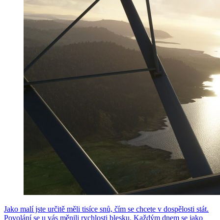
Jako malí jste určitě měli tisíce snů, čím se chcete v dospělosti stát.
Povolání se u vás měnili rychlosti blesku. Každým dnem se jako