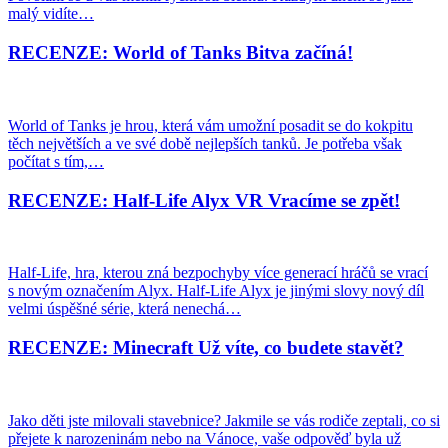
malý vidíte…
RECENZE: World of Tanks Bitva začíná!
World of Tanks je hrou, která vám umožní posadit se do kokpitu
těch největších a ve své době nejlepších tanků. Je potřeba však
počítat s tím,…
RECENZE: Half-Life Alyx VR Vracíme se zpět!
Half-Life, hra, kterou zná bezpochyby více generací hráčů se vrací
s novým označením Alyx. Half-Life Alyx je jinými slovy nový díl
velmi úspěšné série, která nenechá…
RECENZE: Minecraft Už víte, co budete stavět?
Jako děti jste milovali stavebnice? Jakmile se vás rodiče zeptali, co si
přejete k narozeninám nebo na Vánoce, vaše odpověď byla už