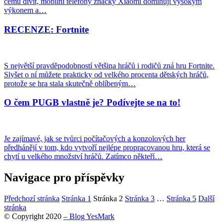
čemu divit, mobilní telefony značky Xiaomi dominují vysokým
výkonem a…
RECENZE: Fortnite
S největší pravděpodobností většina hráčů i rodičů zná hru Fortnite.
Slyšet o ní můžete prakticky od velkého procenta dětských hráčů,
protože se hra stala skutečně oblíbeným…
O čem PUGB vlastně je? Podívejte se na to!
Je zajímavé, jak se tvůrci počítačových a konzolových her
předhánějí v tom, kdo vytvoří nejlépe propracovanou hru, která se
chytí u velkého množství hráčů. Zatímco někteří…
Navigace pro příspěvky
Předchozí stránka
Stránka
1
Stránka
2
Stránka
3
…
Stránka
5
Další
stránka
© Copyright 2020
– Blog YesMark